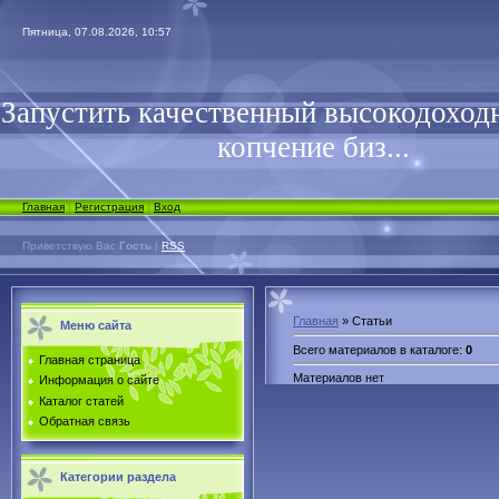
Пятница, 07.08.2026, 10:57
Запустить качественный высокодоходн
копчение биз...
Главная
|
Регистрация
|
Вход
Приветствую Вас
Гость
|
RSS
Главная
»
Статьи
Меню сайта
Всего материалов в каталоге
:
0
Главная страница
Материалов нет
Информация о сайте
Каталог статей
Обратная связь
Категории раздела