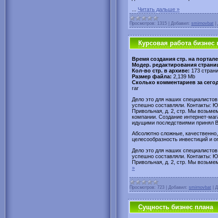
...
Читать дальше »
Просмотров:
1315
|
Добавил:
smirnovbat
|
Курсовая работа бизнес 
Время создания стр. на портале
Модер. редактирования страни
Кол-во стр. в архиве:
173 стран
Размер файла:
2,139 Mb
Сколько комментариев за сегод
rar
Дело это для наших специалистов
успешно составляли. Контакты: Юр
Привольная, д. 2, стр. Мы возьме
компании. Создание интернет-маг
идущими последствиями принял В
Абсолютно сложные, качественно,
целесообразность инвестиций и о
Дело это для наших специалистов
успешно составляли. Контакты: Юр
Привольная, д. 2, стр. Мы возьме
»
Просмотров:
723
|
Добавил:
smirnovbat
|
Д
Сущность бизнес плана