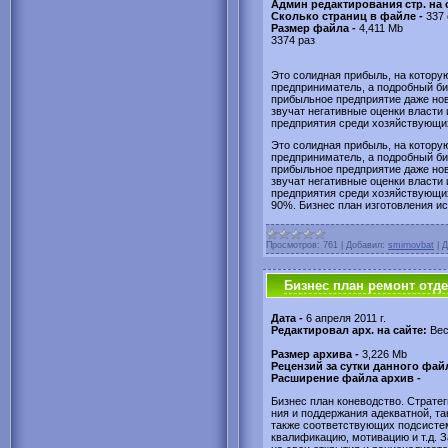
Админ редактирования стр. на
Сколько страниц в файле -
337 
Размер файла -
4,411 Mb
3374 раз
Это солидная прибыль, на котору
предприниматель, а подробный б
прибыльное предприятие даже нов
звучат негативные оценки власти 
предприятия среди хозяйствующих
Это солидная прибыль, на котору
предприниматель, а подробный б
прибыльное предприятие даже нов
звучат негативные оценки власти 
предприятия среди хозяйствующи
90%. Бизнес план изготовления и
Просмотров:
761
|
Добавил:
smirnovbat
|
Д
Бизнес план ремонт отд
Дата -
6 апреля 2011 г.
Редактировал арх. на сайте:
Вес
Размер архива -
3,226 Mb
Рецензий за сутки данного фай
Расширение файла архив -
Бизнес план коневодство. Страте
ния и поддержания адекватной, та
также соответствующих подси­ст
квалифика­цию, мотивацию и т.д. 