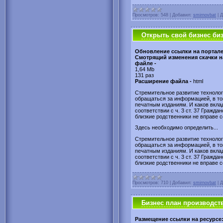
Просмотров:
548
|
Добавил:
smirnovbat
|
Д
Открыть свой бизнес би
Обновление ссылки на портал
Смотрящий изменения скачки н
файле -
1,64 Mb
131 раз
Расширение файла -
html
Стремительное развитие технологи
обращаться за информацией, в том
печатным изданиям. И каков вкла
соответствии с ч. 3 ст. 37 Гражда
близкие родственники не вправе 
Здесь необходимо определить...
Стремительное развитие технологи
обращаться за информацией, в том
печатным изданиям. И каков вкла
соответствии с ч. 3 ст. 37 Гражда
близкие родственники не вправе 
Просмотров:
710
|
Добавил:
smirnovbat
|
Д
Бизнес план производст
Размещение ссылки на ресурсе