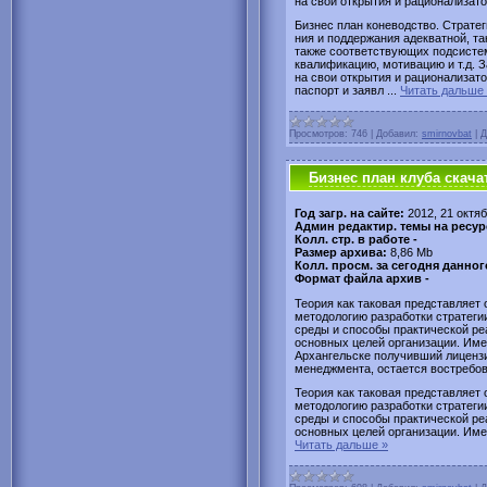
на свои открытия и рационализато
Бизнес план коневодство. Страте
ния и поддержания адекватной, та
также соответствующих подси­ст
квалифика­цию, мотивацию и т.д. 
на свои открытия и рационализат
паспорт и заявл
...
Читать дальше
Просмотров:
746
|
Добавил:
smirnovbat
|
Д
Бизнес план клуба скача
Год загр. на сайте:
2012, 21 октя
Админ редактир. темы на ресур
Колл. стр. в работе -
Размер архива:
8,86 Mb
Колл. просм. за сегодня данног
Формат файла архив -
Теория как таковая представляет
методологию разработки стратеги
среды и способы практической ре
основных целей организации. Име
Архангельске получивший лицензи
менеджмента, остается востребов
Теория как таковая представляет
методологию разработки стратеги
среды и способы практической ре
основных целей организации. Име
Читать дальше »