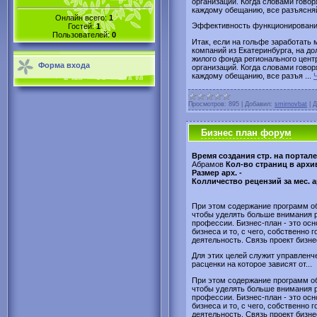
организаций. Когда словами говор
каждому обещанию, все разъясняй
Онлайн всего:
1
Эффективность функционирования
Гостей:
1
Пользователей:
0
Итак, если на гольфе заработать 
компаний из Екатеринбурга, на д
жилого фонда регионального цент
Форма входа
организаций. Когда словами говор
каждому обещанию, все разъя
...
Просмотров:
895
|
Добавил:
smirnovbat
|
Д
Бизнес план форум
Время создания стр. на портале
Абрамов
Кол-во страниц в архи
Размер арх. -
Колличество рецензий за мес. 
При этом содержание программ о
чтобы уделять больше внимания 
профессии. Бизнес-план - это ос
бизнеса и то, с чего, собственно
деятельность. Связь проект бизне
Для этих целей служит управленч
расценки на которое зависят от...
При этом содержание программ о
чтобы уделять больше внимания 
профессии. Бизнес-план - это ос
бизнеса и то, с чего, собственно
деятельность. Связь проект бизне