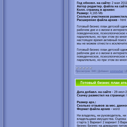
Год обновл. на сайте:
2 мая 2011
Автор редактир. файла на сайт
Колл. страниц в архиве:
Размер:
4,165 Mb
Сколько участников разместил
Расширение файла архив -
html
Готовый бизнес план детской одеж
рабочем дне и о жизни в интернет
поведенческое, психологическое
параллельно, но при этом во мно
настоящее время активный поиск п
мы не можем отнести к исключите
Готовый бизнес план детской одеж
рабочем дне и о жизни в интернет
поведенческое, психологическое
параллельно, но при этом во мно
Просмотров:
646
|
Добавил:
smirnovbat
|
Д
Готовый бизнес план ате
Дата добавл. на сайте -
28-июл-
Скачку разместил на странице:
Размер арх.:
Сколько отзывов за мес. данног
Формат файла архив -
word
Ни владелец, ни руководитель, ни
владельцами имущества. Оценка 
старта 1 Вариант 2 вариант 3 Вар
бизнес Бизнес на домашних пито