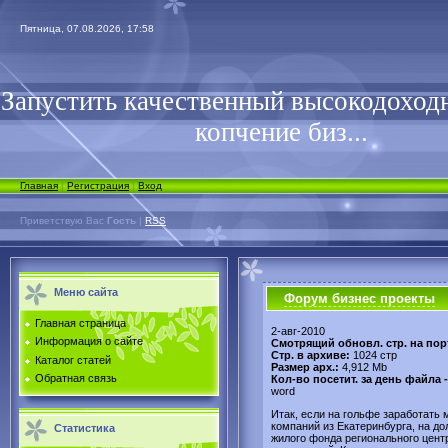
Пятница, 07.08.2026, 17:58
Запустить качественный высокодоходн
копчение биз...
Главная
|
Регистрация
|
Вход
Приветствую Вас
Гость
|
RSS
Меню сайта
Форум бизнес проекты
Главная страница
2-авг-2010
Информация о сайте
Смотрящий обновл. стр. на пор
Стр. в архиве:
1024 стр
Каталог статей
Размер арх.:
4,912 Mb
Обратная связь
Кол-во посетит. за день файла 
word
Итак, если на гольфе заработать 
компаний из Екатеринбурга, на д
Статистика
жилого фонда регионального цент