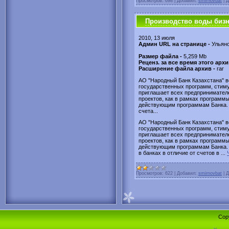
Просмотров:
698
|
Добавил:
smirnovbat
|
Д
Производство воды бизн
2010, 13 июля
Админ URL на странице -
Ульяно
Размер файла -
5,259 Mb
Реценз. за все время этого арх
Расширение файла архив -
rar
АО "Народный Банк Казахстана" в
государственных программ, стим
приглашает всех предпринимател
проектов, как в рамках программы
действующим программам Банка. 
счета...
АО "Народный Банк Казахстана" в
государственных программ, стим
приглашает всех предпринимател
проектов, как в рамках программы
действующим программам Банка. 
в банках в отличие от счетов в
...
Просмотров:
622
|
Добавил:
smirnovbat
|
Д
Cop