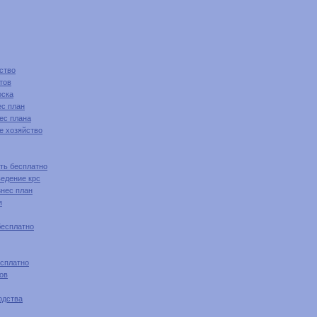
ство
тов
оска
ес план
ес плана
е хозяйство
ть бесплатно
ведение крс
нес план
я
бесплатно
есплатно
ов
одства