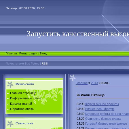
Пятница, 07.08.2026, 15:03
Запустить качественный высок
Главная
|
Регистрация
|
Вход
Приветствую Вас
Гость
|
RSS
Главная
»
2013
»
Июль
Меню сайта
Главная страница
26 Июля, Пятница
Информация о сайте
Каталог статей
03:30
Форум бизнес проекты
03:30
Бизнес план форум
Обратная связь
03:30
Курсовая работа бизнес план
03:29
Сущность бизнес плана
Статистика
03:29
Готовый бизнес план ателье
03:29
Бизнес план по стандартам u