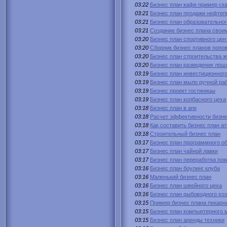
03:22
Бизнес план кафе пример ск
03:21
Бизнес план продажи нефтеп
03:21
Бизнес план образовательно
03:21
Создание бизнес плана свои
03:20
Бизнес план спортивного цен
03:20
Сборник бизнес планов попо
03:20
Бизнес план строительства ж
03:20
Бизнес план разведение лош
03:19
Бизнес план инвестиционного
03:19
Бизнес план мыло ручной ра
03:19
Бизнес проект гостиницы
03:19
Бизнес план колбасного цеха
03:18
Бизнес план в апк
03:18
Расчет эффективности бизне
03:18
Как составить бизнес план а
03:18
Строительный бизнес план
03:17
Бизнес план программного о
03:17
Бизнес план чайной лавки
03:17
Бизнес план переработка по
03:16
Бизнес план боулинг клуба
03:16
Маленький бизнес план
03:16
Бизнес план швейного цеха
03:16
Бизнес план рыбоводного хо
03:15
Пример бизнес плана пекарн
03:15
Бизнес план компьютерного 
03:15
Бизнес план аренды техники