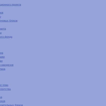
ционного проекта
нов
о
теновых блоков
ранта
ды
ного фонда
ана
даже
ан
у саморезов
лана
ес план
агентства
ка
оров
троительных блоков