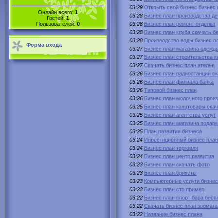
03:29
Открыть свой бизнес бизнес 
Онлайн всего:
1
03:28
Бизнес план производства д
Гостей:
1
Пользователей:
0
03:28
Бизнес план ремонт отделка
03:28
Бизнес план клуба скачать б
03:28
Производство воды бизнес п
Форма входа
03:27
Бизнес план магазина одежд
03:27
Бизнес план строительства к
03:27
Скачать бизнес план ателье
03:26
Бизнес план радиостанции ск
03:26
Бизнес план филиала банка
03:26
Типовой бизнес план
03:26
Бизнес план молочного прои
03:25
Бизнес план канцтовары ска
03:25
Бизнес план агентства услуг
03:25
Бизнес план магазина подарк
03:25
План развития бизнеса
03:24
Инвестиционный бизнес пла
03:24
Бизнес план торговля
03:24
Бизнес план центр развития
03:23
Бизнес план скачать фото
03:23
Бизнес план брикеты
03:23
Компьютерные услуги бизнес
03:23
Бизнес план сто пример
03:22
Бизнес план спорт бара бесп
03:22
Скачать бизнес план зоомага
03:22
Название бизнес плана