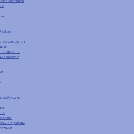
ьское хозяйство
йна
нии
й обуви
ртофеля скачать
ктов
ать бесплатно
ки бесплатно
план
а
луфабрикатов
биля
нту
агазина
делочные работы
 техники