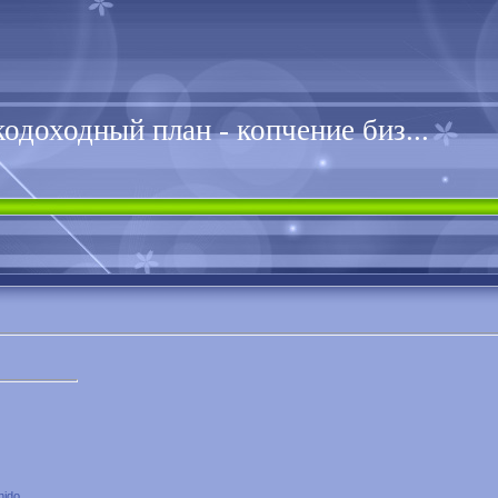
одоходный план - копчение биз...
nido