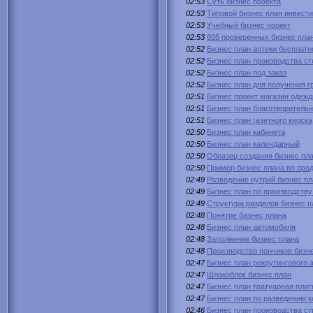
02:53
Суть бизнес проекта
02:53
Типовой бизнес план инвести
02:53
Учебный бизнес проект
02:53
805 проверенных бизнес пла
02:52
Бизнес план аптеки бесплатн
02:52
Бизнес план производства с
02:52
Бизнес план под заказ
02:52
Бизнес план для получения г
02:51
Бизнес проект магазин одеж
02:51
Бизнес план благотворитель
02:51
Бизнес план газетного киоска
02:50
Бизнес план кабинета
02:50
Бизнес план календарный
02:50
Образец создания бизнес пл
02:50
Пример бизнес плана по про
02:49
Разведение нутрий бизнес пл
02:49
Бизнес план по производств
02:49
Структура разделов бизнес п
02:48
Понятие бизнес плана
02:48
Бизнес план автомобиля
02:48
Заполнение бизнес плана
02:48
Производство пончиков бизн
02:47
Бизнес план рекрутингового 
02:47
Шлакоблок бизнес план
02:47
Бизнес план тратуарная плит
02:47
Бизнес план по разведению к
02:46
Бизнес план производства с