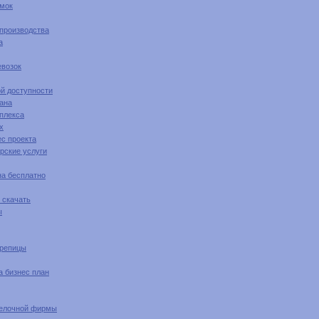
умок
 производства
а
евозок
ой доступности
ана
мплекса
х
с проекта
рские услуги
на бесплатно
 скачать
ы
ерепицы
 бизнес план
делочной фирмы