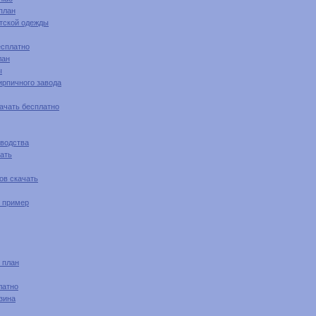
план
етской одежды
есплатно
лан
ы
ирпичного завода
ачать бесплатно
зводства
чать
ов скачать
н пример
 план
латно
зина