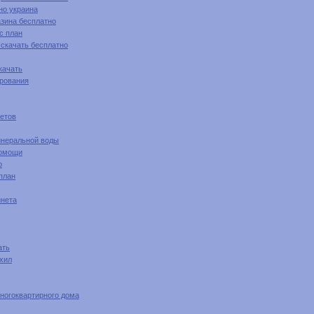
но украина
азина бесплатно
с план
 скачать бесплатно
качать
ирования
етов
инеральной воды
помощи
о
план
инета
ать
ахил
многоквартирного дома