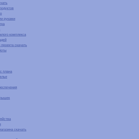
ачать
родуктов
го
ми руками
тра
в
илого комплекса
адей
 проекта скачать
боты
с плана
телье
беспечения
крышек
зяйства
и
магазина скачать