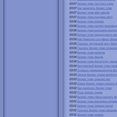
03:07
Бизнес план частного сада
03:07
Как защитить бизнес план
03:07
Бизнес план жби завода
03:07
Бизнес план продажа авто
03:06
Бизнес план корова
03:06
Бизнес план раздел производ
03:06
Бизнес план магазина продук
03:05
Бизнес план продуктового ки
03:05
Как грамотно составить бизн
03:05
Скачать титульный лист бизн
03:05
Скачать бизнес план сельско
03:04
Бизнес план напитки
03:04
Бизнес план фонда
03:04
Бизнес план фотоуслуг скача
03:04
Бесплатный бизнес план раз
03:03
Открыть парикмахерскую биз
03:03
Целью бизнес плана являетс
03:03
Бизнес план знакомства
03:03
Бланк бизнес плана скачать 
03:02
Как написать бизнес план
03:02
Роль бизнес плана
03:02
Бизнес план такси скачать б
03:01
Бизнес план магазина подарк
03:01
Бизнес план пример риски
03:01
Скачать бизнес план овощев
03:01
Бизнес план зелень