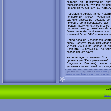
выгодно ей. Внимательно проч
Жилкомсервисов (МУПов, акциони
чиновники Жилищного комитета А
Повышение эффективности деятел
полномочий между уровнями г
администрирование государстве
приоритетом в прошедшем десят
процент наличия бизнес-планов 
подъеме (66,6%), самый низкий (2
бизнес план бытовой химии. Кто.
компаний Group DF Слияния и при
Использование материалов сайта
биржи - создать механизм управл
учетом изменения спроса и пр
Извините, но возможно, что зап
раздел нашего сайта.
Управляющая компания "Наш 
организацию "Информационный це
Владимира Пехтина) являет
управляющих компаний по методам
Просмотров
: 339 |
Добавил
:
smirnovbat
|
Т
турагентства
,
Бизнес план перепела
,
бизн
Cop
Конст