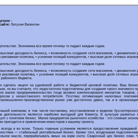
ртале -
сайте:
Латухин Валентин
дательстве. Экономика все время почему то падает каждым годом.
 высокая доходность бизнеса, • возможность создания сети магазинов, • динамичное 
рекламная политика, • усиление позиций конкурентов, • высокая доля сетевых игроков.
дательстве. Экономика все время почему то падает каждым годом.
 высокая доходность бизнеса, • возможность создания сети магазинов, • динамичное 
рекламная политика, • усиление позиций конкурентов, • высокая доля сетевых игрок
 районного бюджета.
 сделать акцент на удаленной работе и бюджетной ценовой политике. Ваш бизне
м, но вы считаете, что недостаточно подготовлены для создания такого значимого п
вое малое предпринимательство тогда активно компенсировало импортом товаров, х
росом у казахстанского потребителя. Поэтому оптимизация налоговых платеже
промышленно-производственном рынке уже достаточно давно, так и в организация
нашей компании, в том числе постановку, восстановление и ведение бухгалтерского
 деятельности является наиболее выгодной для Клиента. В культуре развитых к
ует с понятием бизнес. Малое предприятие рыночного хозяйства - это сложная экон
н пригодится в привлечении инвесторов к вашему проекту.
 всегда и во всем. Только главным условием является предоставление правдивой
ностями — стабильный рентабельный бизнес. Кроме того, возделывая подсолнечни
ельное масло, перерабатывать жмых на корм скоту. Сварочный цех бизнес план. 