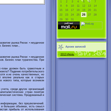
1
2
3
4
5
6
7
8
9
10
11
12
13
14
15
16
17
18
19
20
21
26
22
23
24
25
27
28
29
30
31
развитие рынка Риски: • неудачное
 Бизнес план...
Архив записей
2013 Июль
развитие рынка Риски: • неудачное
ов. Бизнес план турагенства. При
с-план должен быть грамотным и
роекта? Падение потребительского
отя и.не очень качественных, но
й вполне реальна как в старых
х нового типа, которые возникли
 учета, среди других организаций
апиталистических стран понятие
омическая система. Продуманный и
 информации, без преувеличений.
к в больших объемах, есть смысл
Чистая прибыль от использования