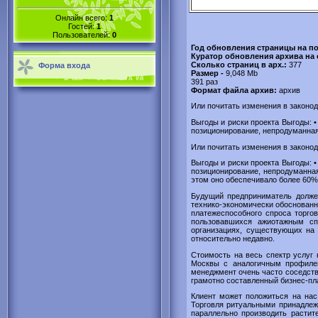
Онлайн всего:
1
Гостей:
1
Пользователей:
0
Год обновления страницы на по
Куратор обновления архива на 
Сколько страниц в арх.:
377
Форма входа
Размер -
9,048 Mb
391 раз
Формат файла архив:
архив
Или почитать изменения в законо
Выгоды и риски проекта Выгоды: •
позиционирование, непродуманная 
Или почитать изменения в законо
Выгоды и риски проекта Выгоды: •
позиционирование, непродуманная 
этом оно обеспечивало более 60%
Будущий предприниматель должен
технико-экономически обоснованны
платежеспособного спроса торго
пользовавшихся ажиотажным сп
организациях, существующих на 
относительно недавно.
Стоимость на весь спектр услуг 
Москвы с аналогичным профилем
менеджмент очень часто соседств
грамотно составленный бизнес-пла
Клиент может положиться на нас
Торговля ритуальными принадлеж
параллельно производить растит