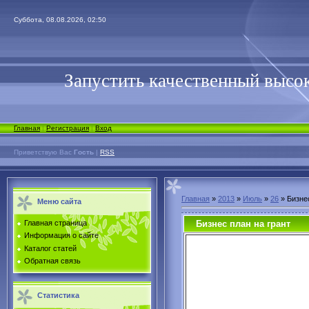
Суббота, 08.08.2026, 02:50
Запустить качественный высок
Главная
|
Регистрация
|
Вход
Приветствую Вас
Гость
|
RSS
Главная
»
2013
»
Июль
»
26
» Бизнес
Меню сайта
Бизнес план на грант
Главная страница
Информация о сайте
Каталог статей
Обратная связь
Статистика