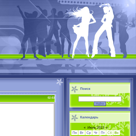
Поиск
02:03
Календарь
«
Июль 2013
»
Пн
Вт
Ср
Чт
Пт
Сб
Вс