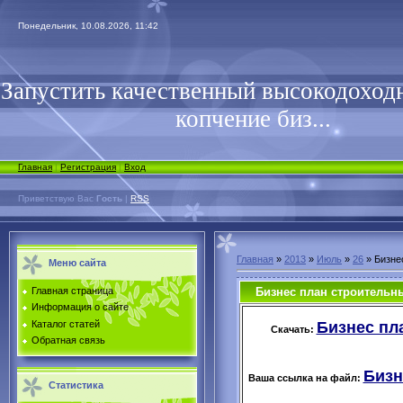
Понедельник, 10.08.2026, 11:42
Запустить качественный высокодоходн
копчение биз...
Главная
|
Регистрация
|
Вход
Приветствую Вас
Гость
|
RSS
Главная
»
2013
»
Июль
»
26
» Бизне
Меню сайта
Бизнес план строительн
Главная страница
Информация о сайте
Бизнес пла
Каталог статей
Скачать:
Обратная связь
Бизн
Ваша ссылка на файл:
Статистика