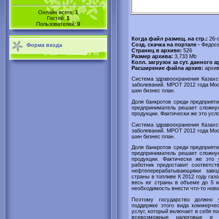
Онлайн всего:
1
Гостей:
1
Пользователей:
0
Когда файл размещ. на стр.:
26-
Созд. скачка на портале -
Федосе
Форма входа
Страниц в архиве:
526
Размер архива:
3,733 Mb
Колл. загрузок за сут. данного а
Расширение файла архив:
архи
Система здравоохранения Казахс
заболеваний. МРОТ 2012 года Мос
шин бизнес план.
Доля банкротов среди предприяти
предприниматель решает сложну
продукции. Фактически же это усло
Система здравоохранения Казахс
заболеваний. МРОТ 2012 года Мос
шин бизнес план.
Доля банкротов среди предприяти
предприниматель решает сложну
продукции. Фактически же это 
работник предоставит соответст
нефтеперерабатывающими завод
страны в топливе К 2012 году газ
весь юг страны в объеме до 5 м
необходимость внести что-то ново
Поэтому государство должно
поддержке этого вида коммерчес
услуг, который включает в себя по
всевозможные налоговые и бу