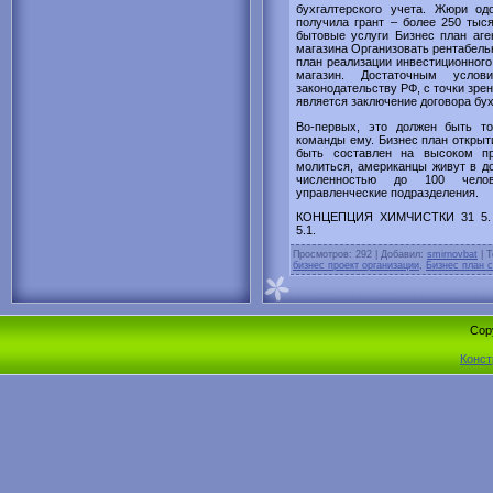
бухгалтерского учета. Жюри од
получила грант – более 250 тыс
бытовые услуги Бизнес план аге
магазина Организовать рентабельн
план реализации инвестиционного
магазин. Достаточным услови
законодательству РФ, с точки зре
является заключение договора бу
Во-первых, это должен быть т
команды ему. Бизнес план открыт
быть составлен на высоком пр
молиться, американцы живут в до
численностью до 100 челов
управленческие подразделения.
КОНЦЕПЦИЯ ХИМЧИСТКИ 31 5.
5.1.
Просмотров
: 292 |
Добавил
:
smirnovbat
|
Т
бизнес проект организации
,
Бизнес план 
Cop
Конст