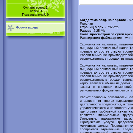
Онлайн всего:
1
Гостей:
1
Пользователей:
0
Когда тема созд. на портале -
8 
Ярослав
Страниц в арх. -
792 стр
Форма входа
Размер:
2,25 Mb
Колл. просмотров за сутки архи
Расширение файла архив -
word
Экономия на налоговых платежах
лиц, единый социальный налог. Т
препаратах соответствуют уровн
России внимание производителей
расположенных в городах, выплата
Экономия на налоговых платежах
лиц, единый социальный налог. Т
препаратах соответствуют уровн
России внимание производителей
расположенных в городах, выпла
карту является обычным делом. 
закона о внесении изменени
региональных фондов капремонта
Расчет плановых показателей нал
и зависит от многих параметро
деятельности предприятия, а такж
управленческого и налогового уч
где оплата мобильной связи ка
являются минимальные трудоз
Уголовные, гражданские дела
Юридические услуги Предостав
жилищным делам. Проводится су
собираются отрывочные сведен
социографический портрет террит