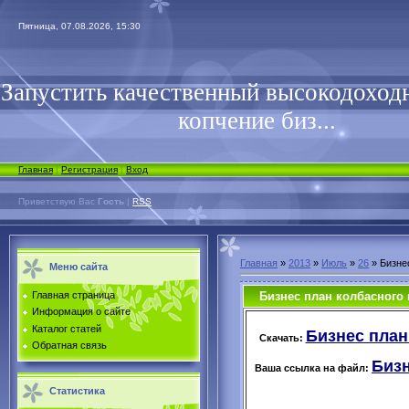
Пятница, 07.08.2026, 15:30
Запустить качественный высокодоходн
копчение биз...
Главная
|
Регистрация
|
Вход
Приветствую Вас
Гость
|
RSS
Главная
»
2013
»
Июль
»
26
» Бизне
Меню сайта
Бизнес план колбасного 
Главная страница
Информация о сайте
Каталог статей
Бизнес план
Скачать:
Обратная связь
Бизн
Ваша ссылка на файл:
Статистика