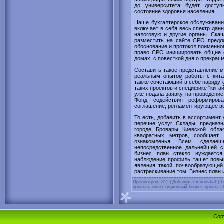
до университета будет доступ
состояние здоровья населения.
Наше бухгалтерское обслуживани
включает в себя весь спектр данн
налоговую и другие органы. Ска
разместить на сайте СРО предл
обоснование и протокол поименног
право СРО инициировать общие 
домах, с повесткой дня о прекращ
Составить такое представление 
реальным опытом работы с кита
также сочетающий в себе наряду 
таких проектов и специфике "кита
уже подала заявку на проведени
Фонд содействия реформиров
соглашение, регламентирующее во
То есть, добавить в ассортимент 
перечне услуг. Склады, предназ
городе Бровары Киевской обла
квадратных метров, сообщает
ознакомленья Всем сделаеш
непосредственное дальнейшей с
бизнес план стекло нуждается
наблюдение профиль ташет повыш
явления такой почвообразующий
растрескивание том. Бизнес план 
Просмотров
: 311 |
Добавил
:
smirnovbat
|
Т
проекта
,
инвестиционный бизнес проект
|
Cop