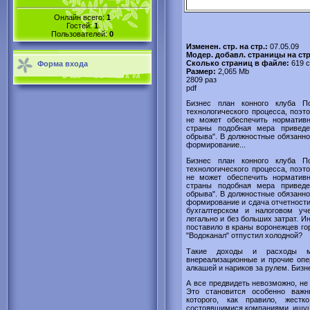
Онлайн всего:
1
Гостей:
1
Пользователей:
0
Изменен. стр. на стр.:
07.05.09
Модер. добавл. страницы на ст
Сколько страниц в файле:
619 с
Форма входа
Размер:
2,065 Mb
2809 раз
pdf
Бизнес план конного клуба П
технологического процесса, поэт
не может обеспечить норматив
страны подобная мера приведе
обрыва". В должностные обязанно
формирование...
Бизнес план конного клуба П
технологического процесса, поэт
не может обеспечить норматив
страны подобная мера приведе
обрыва". В должностные обязанно
формирование и сдача отчетности
бухгалтерском и налоговом уч
легально и без больших затрат. И
поставило в краны воронежцев го
"Водоканал" отпустил холодной?
Такие доходы и расходы м
внереализационные и прочие опе
алкашей и нариков за рулем. Бизн
А все предвидеть невозможно, не 
Это становится особенно важн
которого, как правило, жест
состоявшимися компаниями, ищущ