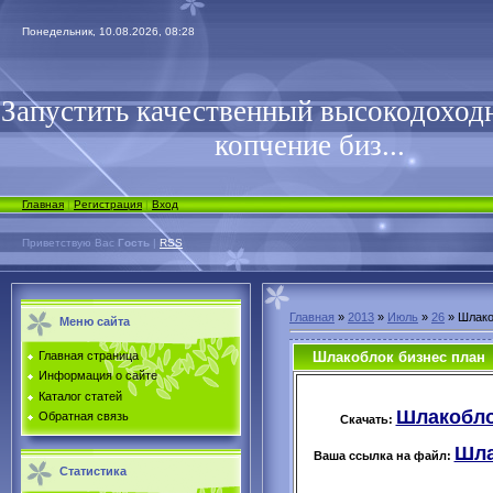
Понедельник, 10.08.2026, 08:28
Запустить качественный высокодоходн
копчение биз...
Главная
|
Регистрация
|
Вход
Приветствую Вас
Гость
|
RSS
Главная
»
2013
»
Июль
»
26
» Шлако
Меню сайта
Шлакоблок бизнес план
Главная страница
Информация о сайте
Каталог статей
Шлакоблок
Обратная связь
Скачать:
Шла
Ваша ссылка на файл:
Статистика