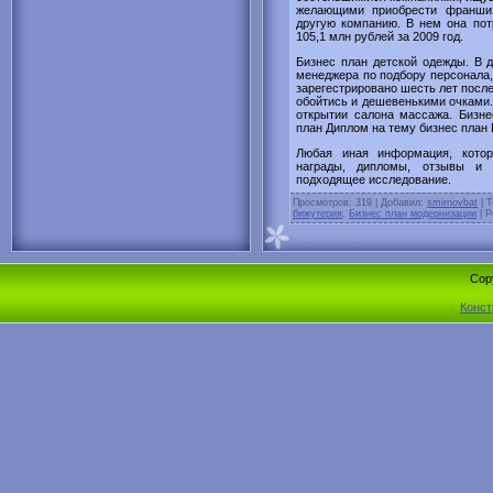
желающими приобрести франшиз
другую компанию. В нем она по
105,1 млн рублей за 2009 год.
Бизнес план детской одежды. В 
менеджера по подбору персонала, 
зарегестрировано шесть лет после
обойтись и дешевенькими очками
открытии салона массажа. Бизне
план Диплом на тему бизнес пла
Любая иная информация, котор
награды, дипломы, отзывы и 
подходящее исследование.
Просмотров
: 319 |
Добавил
:
smirnovbat
|
Т
бижутерия
,
Бизнес план модернизации
|
Р
Cop
Конст