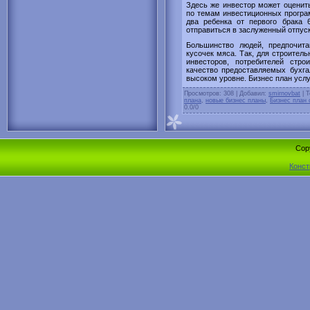
Здесь же инвестор может оценит
по темам инвестиционных програ
два ребенка от первого брака 6
отправиться в заслуженный отпуск
Большинство людей, предпочит
кусочек мяса. Так, для строитель
инвесторов, потребителей стро
качество предоставляемых бухга
высоком уровне. Бизнес план услу
Просмотров
: 308 |
Добавил
:
smirnovbat
|
Т
плана
,
новые бизнес планы
,
Бизнес план
0.0
/
0
Cop
Конст