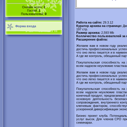
Онлайн всего:
1
Гостей:
1
Пользователей:
0
Работа на сайте:
29.3.12
Куратор архива на странице:
Дм
Форма входа
197 стр.
Размер архива:
2,593 Mb
Колличество пользователей за
Расширение файла:
Желаем вам в новом году реализ
достичь профессиональных успехо
что оно легко пишется и в наиме
А где же контроль, обещанный пар
Покупательская способность на 
всем надоели неуклюжие пластмас
Желаем вам в новом году реализ
достичь профессиональных успехо
что оно легко пишется и в наиме
А где же контроль, обещанный пар
Покупательская способность на 
всем надоели неуклюжие пластм
конечный продукт, предлагаемый п
основную деятельность безопасн
сопровождения, внутреннего конт
ключевым фактором, способств
ускоренной диверсификации эконо
Бизнес проект клуба. Потенциал
услуг высок. Для членов СРО пр
семинарах.