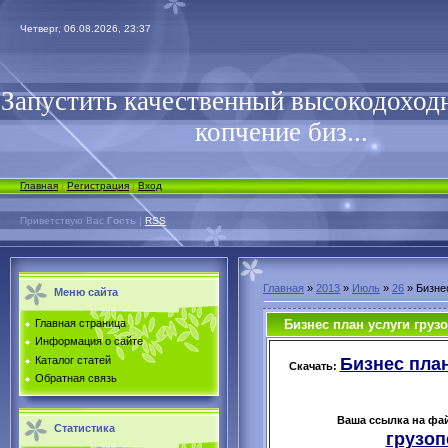
Четверг, 06.08.2026, 23:37
Запустить качественный высокодоходн
копчение биз...
Главная
|
Регистрация
|
Вход
Приветствую Вас
Гость
|
RSS
Главная
»
2013
»
Июль
»
26
» Бизне
Меню сайта
Бизнес план услуги груз
Главная страница
Информация о сайте
Бизнес план
Каталог статей
Скачать:
Обратная связь
Ваша ссылка на фа
Статистика
грузоп