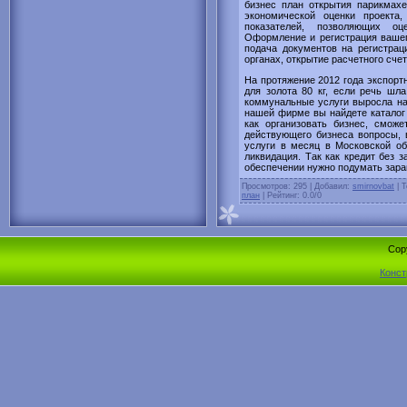
бизнес план открытия парикмахе
экономической оценки проекта
показателей, позволяющих оце
Оформление и регистрация вашего
подача документов на регистрац
органах, открытие расчетного сче
На протяжение 2012 года экспортн
для золота 80 кг, если речь шл
коммунальные услуги выросла на
нашей фирме вы найдете каталог 
как организовать бизнес, смож
действующего бизнеса вопросы, в
услуги в месяц в Московской об
ликвидация. Так как кредит без з
обеспечении нужно подумать заран
Просмотров
: 295 |
Добавил
:
smirnovbat
|
Т
план
|
Рейтинг
:
0.0
/
0
Cop
Конст