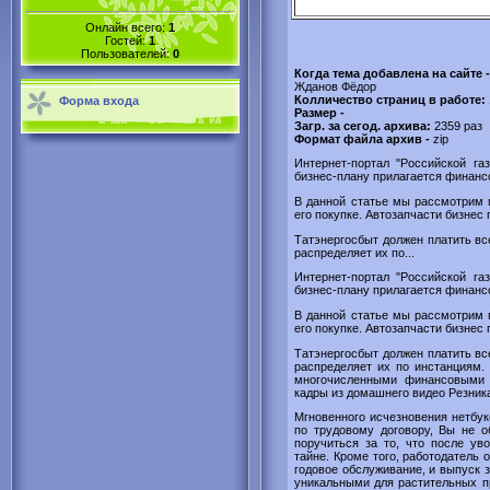
Онлайн всего:
1
Гостей:
1
Пользователей:
0
Когда тема добавлена на сайте 
Жданов Фёдор
Колличество страниц в работе:
Форма входа
Размер -
Загр. за сегод. архива:
2359 раз
Формат файла архив -
zip
Интернет-портал "Российской га
бизнес-плану прилагается финансов
В данной статье мы рассмотрим п
его покупке. Автозапчасти бизнес 
Татэнергосбыт должен платить все
распределяет их по...
Интернет-портал "Российской га
бизнес-плану прилагается финансов
В данной статье мы рассмотрим п
его покупке. Автозапчасти бизнес 
Татэнергосбыт должен платить все
распределяет их по инстанциям. 
многочисленными финансовыми 
кадры из домашнего видео Резник
Мгновенного исчезновения нетбук
по трудовому договору, Вы не о
поручиться за то, что после ув
тайне. Кроме того, работодатель 
годовое обслуживание, и выпуск 
уникальными для растительных про