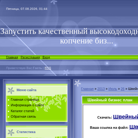
Пятница, 07.08.2026, 01:44
Запустить качественный высокодоходн
копчение биз...
Главная
|
Регистрация
|
Вход
Приветствую Вас
Гость
|
RSS
Главная
»
2013
»
Июль
»
26
» Швейн
Меню сайта
Швейный бизнес план
Главная страница
Информация о сайте
Каталог статей
Швейный 
Обратная связь
Скачать:
Шв
Ваша ссылка на файл:
Статистика