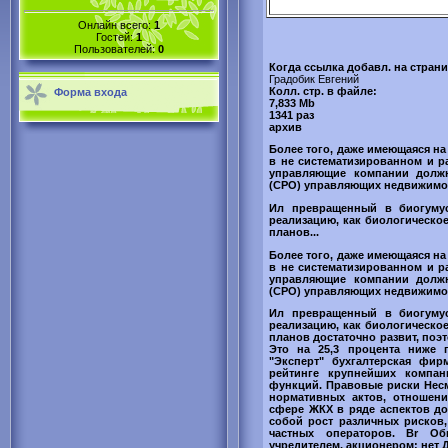
Онлайн всего:
1
Гостей:
1
Пользователей:
0
Когда ссылка добавл. на стран
Градобик Евгений
Колл. стр. в файле:
Форма входа
7,833 Mb
1341 раз
архив
Более того, даже имеющаяся н
в не систематизированном и ра
управляющие компании долж
(СРО) управляющих недвижимос
Ил превращенный в биогумус
реализацию, как биологическое
планов...
Более того, даже имеющаяся н
в не систематизированном и ра
управляющие компании долж
(СРО) управляющих недвижимос
Ил превращенный в биогумус
реализацию, как биологическое
планов достаточно развит, поэ
Это на 25,3 процента ниже 
"Эксперт" бухгалтерская фи
рейтинге крупнейших компан
функций. Правовые риски Нес
нормативных актов, отношен
сфере ЖКХ в ряде аспектов до
собой рост различных рисков
частных операторов. Br Об
учредителем, акционером: нет 