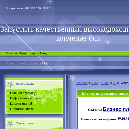
Воскресенье, 09.08.2026, 13:24
Запустить качественный высокодоходн
копчение биз...
Главная
|
Регистрация
|
Вход
Приветствую Вас
Гость
|
RSS
Главная
»
2013
»
Июль
»
26
» Бизне
Меню сайта
Бизнес план живое пиво
Главная страница
Информация о сайте
Каталог статей
Бизнес пл
Обратная связь
Скачать:
Бизн
Ваша ссылка на файл:
Статистика