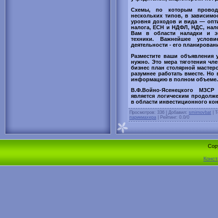
Схемы, по которым проводи
нескольких типов, в зависимо
уровня доходов и вида — опт
налога, ЕСН и НДФЛ, НДС, нал
Вам в области наладки и э
техники. Важнейшее услови
деятельности - его планирован
Разместите ваши объявления у
нужно. Это мера тяготения чле
бизнес план столярной мастер
разумнее работать вместе. Но
информацию в полном объеме.
В.Ф.Войно-Ясенецкого МЗСР 
является логическим продолже
в области инвестиционного кон
Просмотров
: 336 |
Добавил
:
smirnovbat
|
Т
парикмахера
|
Рейтинг
:
0.0
/
0
Cop
Конст