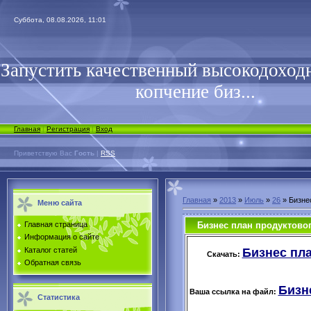
Суббота, 08.08.2026, 11:01
Запустить качественный высокодоходн
копчение биз...
Главная
|
Регистрация
|
Вход
Приветствую Вас
Гость
|
RSS
Главная
»
2013
»
Июль
»
26
» Бизне
Меню сайта
Бизнес план продуктовог
Главная страница
Информация о сайте
Бизнес пла
Каталог статей
Скачать:
Обратная связь
Бизн
Ваша ссылка на файл:
Статистика