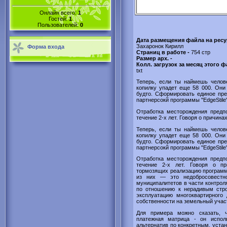
Онлайн всего:
1
Гостей:
1
Пользователей:
0
Дата размещения файла на ресу
Захаронок Кирилл
Форма входа
Страниц в работе -
754 стр
Размер арх. -
Колл. загрузок за месяц этого 
txt
Теперь, если ты наймешь челове
копилку упадет еще 58 000. Они 
будто. Сформировать единое пре
партнерсокй программы "EdgeStile
Отработка месторождения предпо
течение 2-х лет. Говоря о причинах
Теперь, если ты наймешь челове
копилку упадет еще 58 000. Они 
будто. Сформировать единое пре
партнерсокй программы "EdgeStile
Отработка месторождения предпо
течение 2-х лет. Говоря о пр
тормозящих реализацию программ 
из них — это недобросовестно
муниципалитетов в части контрол
по отношению к нерадивым стр
эксплуатацию многоквартирного
собственности на земельный учас
Для примера можно сказать, ч
платежная матрица - он испол
альтернатив по конкретным, уста