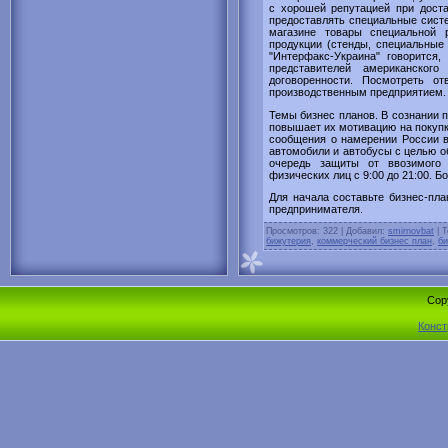
с хорошей репутацией при доста
предоставлять специальные сист
магазине товары специальной 
продукции (стенды, специальные 
"Интерфакс-Украина" говорится,
представителей американского
договоренности. Посмотреть от
производственным предприятием.
Темы бизнес планов. В сознании п
повышает их мотивацию на покупк
сообщения о намерении России в
автомобили и автобусы с целью о
очередь защиты от ввозимого 
физических лиц с 9:00 до 21:00. Б
Для начала составьте бизнес-пла
предпринимателя.
Просмотров
: 322 |
Добавил
:
smirnovbat
|
Т
бижутерия
,
коммерческий бизнес план
,
би
Cop
Конст