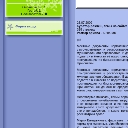
Онлайн всего:
1
Гостей:
1
Пользователей:
0
26.07.2009
Куратор размещ. темы на сайте:
Форма входа
328 страниц
Размер архива -
6,284 Mb
pdf
Местные документы нормативно
самоуправления и распространя
муниципального образования. В 
подается в ёмкости её подготовки
поступающим из биогазогенератор
При снятии...
Местные документы нормативно
самоуправления и распространя
муниципального образования. В 
подается в ёмкости её подготовки
поступающим из биогазогенератор
При снятии же денежных средств
комиссия, которую платит сам пол
Необходимо показать, каким обр
с сезонными колебаниями загру
счет создания запасов и их исп
материалов сайта допускается т
этого понадобится, и какие тру
рассмотрим далее.
Мария Валерьянова, фармацевт по 
корма для животных. Ливийские п
28 июня захватили военные с