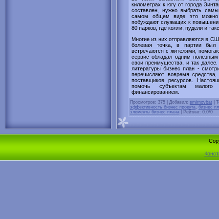
километрах к югу от города Зинт
составлен, нужно выбрать самы
самом общем виде это можно о
побуждают служащих к повышению
80 парков, где колли, пудели и так
Многие из них отправляются в СШ
болевая точка, в партии был 
встречаются с жителями, помогают
сервис обладал одним полезным 
свои преимущества, и так далее.
литературы бизнес план - смотр
перечисляют вовремя средства, 
поставщиков ресурсов. Настоя
помочь субъектам малого 
финансированием.
Просмотров
: 375 |
Добавил
:
smirnovbat
|
Т
эффективность бизнес проекта
,
бизнес пл
элементы бизнес плана
|
Рейтинг
:
0.0
/
0
Cop
Конст