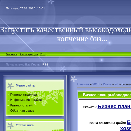
Пятница, 07.08.2026, 15:01
Запустить качественный высокодоходн
копчение биз...
Главная
|
Регистрация
|
Вход
Приветствую Вас
Гость
|
RSS
Главная
»
2013
»
Июль
»
26
» Бизне
Меню сайта
Бизнес план рыбоводног
Главная страница
Информация о сайте
Бизнес план
Каталог статей
Скачать:
Обратная связь
Б
Ваша ссылка на файл:
Статистика
хозя