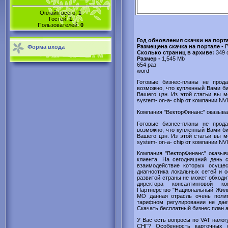
Онлайн всего:
1
Гостей:
1
Пользователей:
0
Год обновления скачки на порт
Размещена скачка на портале -
Г
Форма входа
Сколько страниц в архиве:
349 
Размер -
1,545 Mb
654 раз
word
Готовые бизнес-планы не прода
возможно, что купленный Вами би
Вашего цзн. Из этой статьи вы 
system- on-a- chip от компании NVI
Компания "ВекторФинанс" оказывае
Готовые бизнес-планы не прода
возможно, что купленный Вами би
Вашего цзн. Из этой статьи вы 
system- on-a- chip от компании NVI
Компания "ВекторФинанс" оказыв
клиента. На сегодняшний день 
взаимодействие которых осущес
диагностика локальных сетей и 
развитой страны не может обходи
директора консалтинговой к
Партнерство "Национальный Жили
МО данная отрасль очень полит
тарифном регулировании не дает
Скачать бесплатный бизнес план 
У Вас есть вопросы по VAT налог
СНГ? Особенность карточных с