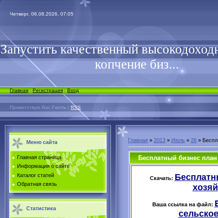
Четверг, 06.08.2026, 07:05
Запустить качественный высокодоходн
копчение биз...
Главная
|
Регистрация
|
Вход
Приветствую Вас
Гость
|
RSS
Главная
»
2013
»
Июль
»
26
» Беспл
Меню сайта
Бесплатный бизнес план
Главная страница
Информация о сайте
Бесплатн
Каталог статей
Скачать:
Обратная связь
хозяй
Ваша ссылка на файл:
Статистика
сельское