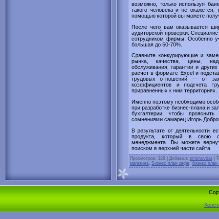
возможно, только используя бан
такого человека и не окажется,
помощью которой вы можете полу
После чего вам оказывается шир
аудиторской проверки. Специалист
сотрудником фирмы. Особенно уч
большая до 50-70%.
Сравните конкурирующие и заме
рынка, качества, цены, над
обслуживания, гарантии и други
расчет в формате Excel и подста
трудовых отношений — от зак
коэффициентов и подсчета тр
приравненных к ним территориях.
Именно поэтому необходимо особ
при разработке бизнес-плана и за
бухгалтерии, чтобы прояснить
сомнениями самарец Игорь Добров
В результате от деятельности е
продукта, который в свою оч
менеджмента. Вы можете вернут
поиском в верхней части сайта.
Просмотров
: 328 |
Добавил
:
smirnovbat
|
Т
магазина
,
Бизнес план кафе
,
бизнес план
Cop
Конст