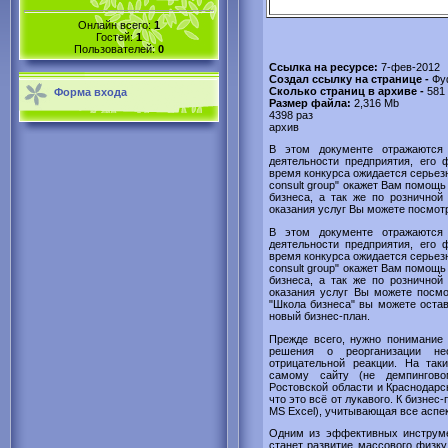
Онлайн всего:
1
Гостей:
1
Пользователей:
0
Ссылка на ресурсе:
7-фев-2012
Создал ссылку на странице -
Фу
Сколько страниц в архиве -
581
Форма входа
Размер файла:
2,316 Mb
4398 раз
архив
В этом документе отражаются 
деятельности предприятия, его 
время конкурса ожидается серьез
consult group" окажет Вам помощь
бизнеса, а так же по розничной
оказания услуг Вы можете посмотр
В этом документе отражаются 
деятельности предприятия, его 
время конкурса ожидается серьез
consult group" окажет Вам помощь
бизнеса, а так же по розничной
оказания услуг Вы можете посмо
"Школа бизнеса" вы можете остав
новый бизнес-план.
Прежде всего, нужно понимание 
решения о реорганизации не
отрицательной реакции. На так
самому сайту (не демпингово
Ростовской области и Краснодарс
что это всё от лукавого. К бизне
MS Excel), учитывающая все аспе
Одним из эффективных инструм
станет развитие массового физку