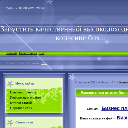
Суббота, 08.08.2026, 20:04
Запустить качественный высокодоходн
копчение биз...
Главная
|
Регистрация
|
Вход
Приветствую Вас
Гость
|
RSS
Главная
»
2013
»
Июль
»
26
» Бизне
Меню сайта
Бизнес план автомобиля
Главная страница
Информация о сайте
Каталог статей
Бизнес пл
Обратная связь
Скачать:
Бизн
Ваша ссылка на файл:
Статистика