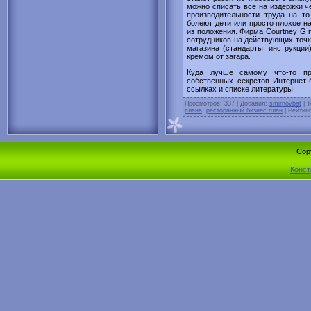
можно списать все на издержки ч
производительности труда на то
болеют дети или просто плохое н
из положения. Фирма Courtney G 
сотрудников на действующих точк
магазина (стандарты, инструкции
кремом от загара.
Куда лучше самому что-то пр
собственных секретов Интернет
ссылках и списке литературы.
Просмотров
: 337 |
Добавил
:
smirnovbat
|
Т
плана
,
ресторанный бизнес план
|
Рейтинг
Cop
Конст