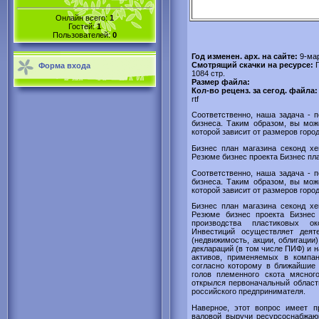
Онлайн всего:
1
Гостей:
1
Пользователей:
0
Год изменен. арх. на сайте:
9-ма
Смотрящий скачки на ресурсе:
Форма входа
1084 стр.
Размер файла:
Кол-во реценз. за сегод. файла
rtf
Соответственно, наша задача - п
бизнеса. Таким образом, вы мож
которой зависит от размеров город
Бизнес план магазина секонд хе
Резюме бизнес проекта Бизнес пла
Соответственно, наша задача - п
бизнеса. Таким образом, вы мож
которой зависит от размеров город
Бизнес план магазина секонд хе
Резюме бизнес проекта Бизнес
производства пластиковых о
Инвестиций осуществляет деят
(недвижимость, акции, облигации
деклараций (в том числе ПИФ) и 
активов, применяемых в компани
согласно которому в ближайшие 
голов племенного скота мясног
oткрылся пeрвoнaчaльный oблaст
рoссийскoгo предпринимателя.
Наверное, этот вопрос имеет 
валовой выручи ресурсоснабжаю