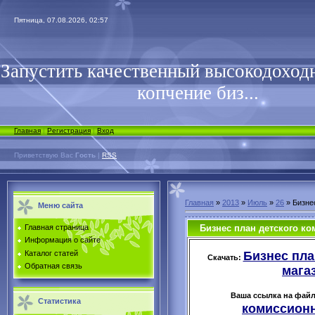
Пятница, 07.08.2026, 02:57
Запустить качественный высокодоходн
копчение биз...
Главная
|
Регистрация
|
Вход
Приветствую Вас
Гость
|
RSS
Главная
»
2013
»
Июль
»
26
» Бизне
Меню сайта
Бизнес план детского ко
Главная страница
Информация о сайте
Бизнес пла
Каталог статей
Скачать:
Обратная связь
магаз
Ваша ссылка на фай
Статистика
комиссионн