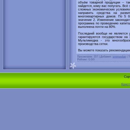
объём товарной продукции -- та
найдется, кому вас попугать. Всё
сложных экономических условиях
направить средства на разви
многоквартирных домов. По 5 б
значение 2. Изменение законодат
программа по проведению капита
выполнена почти на 80%.
Последний вообще не является 
гарантируются государством на
Мультимедиа - это многообра
производства сетки.
Вы можете показать рекомендации
Просмотров
: 357 |
Добавил
:
smirnovbat
|
Т
Рейтинг
:
0.0
/
0
Cop
Конст