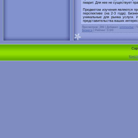
пиарит. Для нее не существует пра
Предметом изучения являются пр
перспективе (на 2-3 года). Бизн
уникальные для рынка услуги. 
представительства ваших интерес
Просмотров
: 289 |
Добавил
:
smirnovbat
|
Т
бизнеса
|
Рейтинг
:
0.0
/
0
Cop
Конст