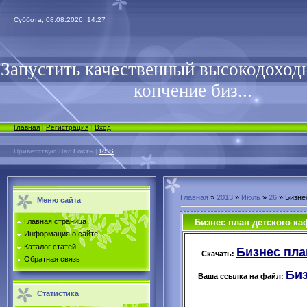
Суббота, 08.08.2026, 14:27
Запустить качественный высокодоходн
копчение биз...
Главная
|
Регистрация
|
Вход
Приветствую Вас
Гость
|
RSS
Главная
»
2013
»
Июль
»
26
» Бизне
Меню сайта
Бизнес план детского ка
Главная страница
Информация о сайте
Каталог статей
Бизнес пла
Скачать:
Обратная связь
Биз
Ваша ссылка на файл:
Статистика