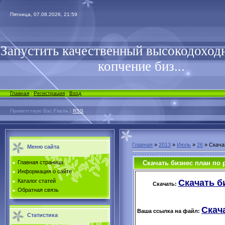
Пятница, 07.08.2026, 21:59
Запустить качественный высокодоходн
копчение биз...
Главная
|
Регистрация
|
Вход
Приветствую Вас
Гость
|
RSS
Главная
»
2013
»
Июль
»
26
» Скача
Меню сайта
Скачать бизнес план по 
Главная страница
Информация о сайте
Скачать б
Каталог статей
Скачать:
Обратная связь
Скач
Ваша ссылка на файл:
Статистика