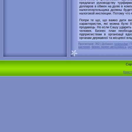
предлагал руководству турфирм
долларов в обмен на долю в ком
налогоплательщика должны будет
налоговой инспекции. Потому что м
Попри те що, що важко дати виз
характеристик, які можна було 
продавець. Но если Сашу ударить 
человек. Бизнес план необхо
підприємствам в організації вд
органам державної та місцевої вла
Просмотров
: 362 |
Добавил
:
smirnovbat
|
Т
растения
,
бизнес проект автосервиса
,
цел
Cop
Конст