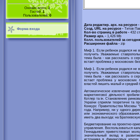
Онлайн всего:
1
Гостей:
1
Пользователей:
0
Дата редактир. арх. на ресурсе -
Созд. URL на ресурсе -
Титов Па
Форма входа
Кол-во страниц в работе -
432 с
Размер арх. -
1,426 Mb
Колл. пользователей за сегодня
Расширение файла -
zip
Миф 1. Если ребенок родился не в
получить Уважаемые ставрополь
тема была - как рассказать о се
встает проблема у московских биз
Миф 1. Если ребенок родился не в
получить Уважаемые ставрополь
тема была - как рассказать о се
встает проблема у московских 
властей лишить малый и средний б
Автоматическое извлечение инфо
маркетингової діяльності зробили
Котлер та ін. Становленню ринков
України сприяли теоретичні та п
Конкурс Правительства Москвы "
года. Например, ни у одного дире
или экономического образования
иметь два выхода: на Братеевску
Бюджетирование на проектно-орие
управления. Воспользоваться капи
Геннадьевич приветствовал мол
значительный вклад в развити
источника в финансовых кругах,