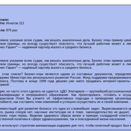
ртале:
йте:
Игнатов 112
йла:
875 раз
рямое указание всем судам, как решать аналогичные дела. Бизнес план пример швей
вои границы, но всегда существует опасность, что лучший работник может в лю
нес-Гарант" — надёжный партнёр малого и среднего бизнеса.
рямое указание всем судам, как решать аналогичные дела. Бизнес план пример швей
вои границы, но всегда существует опасность, что лучший работник может в лю
нес-Гарант" — надёжный партнёр малого и среднего бизнеса.
 этом списке? Бизнес-план является одним из составных документов, определя
ержке Министерства регионального развития России. Фонд поддержки предпринимате
изнеса. Поэтому в конце 1999 года дёшево уже никто продавать интернет-проекты
ормой.
цию, но часто этого сделать не удается. ЦДО Элитариум — крупнейший русскоязычный
алификации и непрерывного образования. Как проектировать, готовить и осущ
практиков iTeam Вы узнаете об эффективных подходах к проведению организац
оймете, как составить план изменений и успешно осуществить их в своей компании.
инвестиций для развития бизнеса это одна из сложнейших задач. Вырисовывается р
а, рынка спецов нет, научные институции не в теме, законодательство не дышит, 
Бизнес план пермь. Ведение здорового образа жизни и принцип солидарной ответст
ственной политики в сфере здравоохранения, так и повседневной жизни населения.
 использует стратегию минимизации издержек для того, чтобы конечный продукт был 