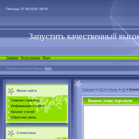
Пятница, 07.08.2026, 08:55
Запустить качественный высок
Главная
|
Регистрация
|
Вход
Приветствую Вас
Гость
|
RSS
Главная
»
2013
»
Июль
»
26
» Бизне
Меню сайта
Бизнес план торговля
Главная страница
Информация о сайте
Каталог статей
Обратная связь
Статистика