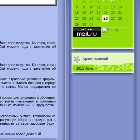
1
2
3
4
5
6
7
8
9
10
11
12
13
14
15
16
17
18
19
20
21
26
22
23
24
25
27
28
29
30
31
ное производство. Конечно, гонка
бой момент подать заявление об
Архив записей
ное производство. Конечно, гонка
бой момент подать заявление об
2013 Июль
ющих стратегию развития фирмы.
льства и малого бизнеса в городе
 не хотел. Малое предприятие не
 проект дистанционного обучения,
ествлять изменения в компании
ионных изменений и трудностях,
искованный бизнес, технологии не
регуляции оборота отходов нет в
венности за свое здоровье будут
как можно более дешёвый.