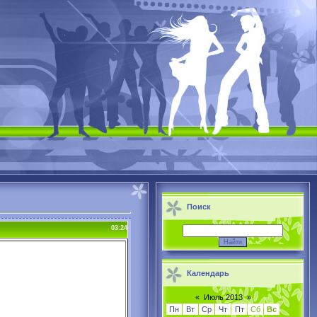
Поиск
03:24
Календарь
«
Июль 2013
»
Пн
Вт
Ср
Чт
Пт
Сб
Вс