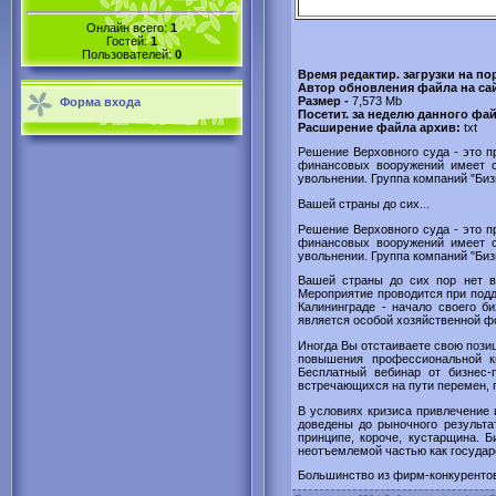
Онлайн всего:
1
Гостей:
1
Пользователей:
0
Время редактир. загрузки на по
Автор обновления файла на са
Размер -
7,573 Mb
Форма входа
Посетит. за неделю данного фа
Расширение файла архив:
txt
Решение Верховного суда - это п
финансовых вооружений имеет с
увольнении. Группа компаний "Биз
Вашей страны до сих...
Решение Верховного суда - это п
финансовых вооружений имеет с
увольнении. Группа компаний "Биз
Вашей страны до сих пор нет в
Мероприятие проводится при подд
Калининграде - начало своего б
является особой хозяйственной ф
Иногда Вы отстаиваете свою пози
повышения профессиональной кв
Бесплатный вебинар от бизнес-
встречающихся на пути перемен, п
В условиях кризиса привлечение 
доведены до рыночного результат
принципе, короче, кустарщина. 
неотъемлемой частью как государ
Большинство из фирм-конкурентов