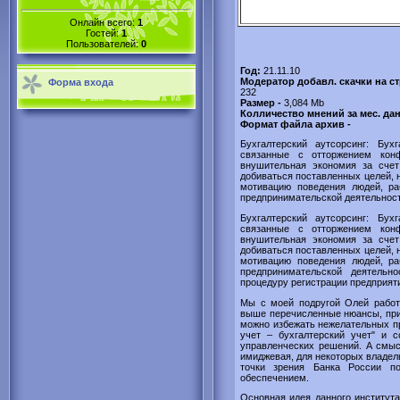
Онлайн всего:
1
Гостей:
1
Пользователей:
0
Год:
21.11.10
Модератор добавл. скачки на с
Форма входа
232
Размер -
3,084 Mb
Колличество мнений за мес. да
Формат файла архив -
Бухгалтерский аутсорсинг: Бух
связанные с отторжением кон
внушительная экономия за счет
добиваться поставленных целей, н
мотивацию поведения людей, ра
предпринимательской деятельность
Бухгалтерский аутсорсинг: Бух
связанные с отторжением кон
внушительная экономия за счет
добиваться поставленных целей, н
мотивацию поведения людей, ра
предпринимательской деятельн
процедуру регистрации предприяти
Мы с моей подругой Олей работ
выше перечисленные нюансы, при 
можно избежать нежелательных п
учет – бухгалтерский учет" и 
управленческих решений. А смыс
имиджевая, для некоторых владель
точки зрения Банка России по
обеспечением.
Основная идея данного институт