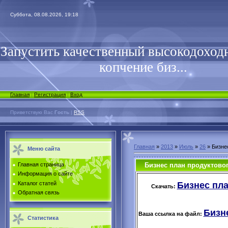
Суббота, 08.08.2026, 19:18
Запустить качественный высокодоходн
копчение биз...
Главная
|
Регистрация
|
Вход
Приветствую Вас
Гость
|
RSS
Главная
»
2013
»
Июль
»
26
» Бизне
Меню сайта
Бизнес план продуктово
Главная страница
Информация о сайте
Бизнес пла
Каталог статей
Скачать:
Обратная связь
Бизн
Ваша ссылка на файл:
Статистика