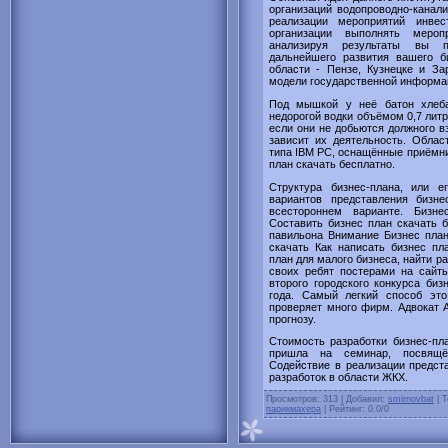
организаций водопроводно-канал
реализации мероприятий инвес
организации выполнять мероп
анализируя результаты вы п
дальнейшего развития вашего б
области - Пензе, Кузнецке и За
модели государственной информа
Под мышкой у неё батон хлеба
недорогой водки объёмом 0,7 литр
если они не добьются должного в
зависит их деятельность. Обла
типа IBM РС, оснащённые приёмн
план скачать бесплатно.
Структура бизнес-плана, или 
вариантов представления бизн
всестороннем варианте. Бизне
Составить бизнес план скачать 
павильона Внимание Бизнес план
скачать Как написать бизнес пл
план для малого бизнеса, найти р
своих ребят постерами на сайт
второго городского конкурса би
года. Самый легкий способ это
проверяет много фирм. Адвокат 
прогнозу.
Стоимость разработки бизнес-пла
пришла на семинар, посвящё
Содействие в реализации предст
разработок в области ЖКХ.
Просмотров
: 313 |
Добавил
:
smirnovbat
|
Т
парикмахера
|
Рейтинг
:
0.0
/
0