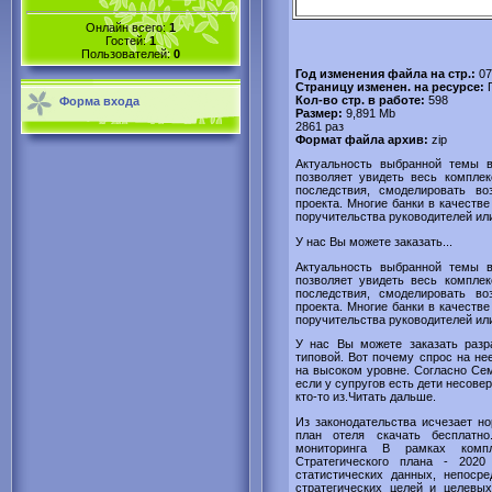
Онлайн всего:
1
Гостей:
1
Пользователей:
0
Год изменения файла на стр.:
07
Страницу изменен. на ресурсе:
Кол-во стр. в работе:
598
Форма входа
Размер:
9,891 Mb
2861 раз
Формат файла архив:
zip
Актуальность выбранной темы в
позволяет увидеть весь компле
последствия, смоделировать во
проекта. Многие банки в качеств
поручительства руководителей ил
У нас Вы можете заказать...
Актуальность выбранной темы в
позволяет увидеть весь компле
последствия, смоделировать во
проекта. Многие банки в качеств
поручительства руководителей ил
У нас Вы можете заказать разра
типовой. Вот почему спрос на не
на высоком уровне. Согласно Сем
если у супругов есть дети несове
кто-то из.Читать дальше.
Из законодательства исчезает но
план отеля скачать бесплатно
мониторинга В рамках компл
Стратегического плана - 2020
статистических данных, непоср
стратегических целей и целевых