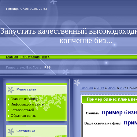
Пятница, 07.08.2026, 22:53
Запустить качественный высокодоходн
копчение биз...
Главная
|
Регистрация
|
Вход
Приветствую Вас
Гость
|
RSS
Главная
»
2013
»
Июль
»
26
» Приме
Меню сайта
Пример бизнес плана пе
Главная страница
Информация о сайте
Каталог статей
Пример бизне
Скачать:
Обратная связь
Прим
Ваша ссылка на файл:
Статистика