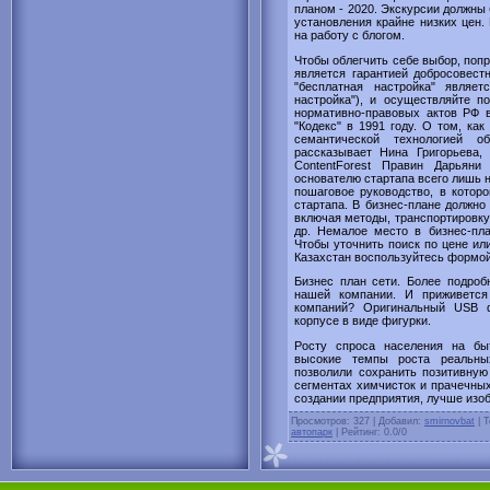
планом - 2020. Экскурсии должны 
установления крайне низких цен.
на работу с блогом.
Чтобы облегчить себе выбор, попр
является гарантией добросовест
"бесплатная настройка" являет
настройка"), и осуществляйте п
нормативно-правовых актов РФ 
"Кодекс" в 1991 году. О том, как
семантической технологией 
рассказывает Нина Григорьева, 
ContentForest Правин Дарьяни
основателю стартапа всего лишь 
пошаговое руководство, в котор
стартапа. В бизнес-плане должно 
включая методы, транспортировку
др. Немалое место в бизнес-пла
Чтобы уточнить поиск по цене ил
Казахстан воспользуйтесь формой
Бизнес план сети. Более подроб
нашей компании. И приживется
компаний? Оригинальный USB ф
корпусе в виде фигурки.
Росту спроса населения на бы
высокие темпы роста реальны
позволили сохранить позитивную
сегментах химчисток и прачечны
создании предприятия, лучше изо
Просмотров
: 327 |
Добавил
:
smirnovbat
|
Т
автопарк
|
Рейтинг
:
0.0
/
0