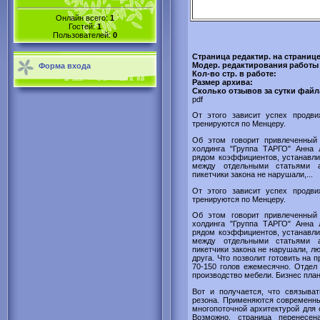
Онлайн всего:
1
Гостей:
1
Пользователей:
0
Страница редактир. на страниц
Модер. редактирования работы 
Форма входа
Кол-во стр. в работе:
Размер архива:
Сколько отзывов за сутки файл
pdf
От этого зависит успех продви
тренируются по Менцеру.
Об этом говорит привлеченный
холдинга "Группа ТАРГО" Анна 
рядом коэффициентов, устанавл
между отдельными статьями а
пикетчики закона не нарушали,...
От этого зависит успех продви
тренируются по Менцеру.
Об этом говорит привлеченный
холдинга "Группа ТАРГО" Анна 
рядом коэффициентов, устанавл
между отдельными статьями а
пикетчики закона не нарушали, лю
друга. Что позволит готовить на 
70-150 голов ежемесячно. Отдел
производство мебели. Бизнес пла
Вот и получается, что связыват
резона. Применяются современн
многопоточной архитектурой для
Возможно, страница перенесен