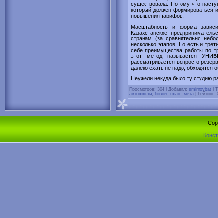
существовала. Потому что наступ
который должен формироваться и
повышения тарифов.
Масштабность и форма зависит
Казахстанское предприниматель
странам (за сравнительно небо
несколько этапов. Но есть и трет
себе преимущества работы по т
этот метод называется УНИВ
рассматривается вопрос о резерв
далеко ехать не надо, обходятся
Неужели некуда было ту студию ра
Просмотров
: 304 |
Добавил
:
smirnovbat
|
Т
автошколы
,
бизнес план смета
|
Рейтинг
:
Cop
Конст