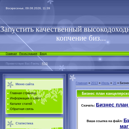
Воскресенье, 09.08.2026, 11:39
Запустить качественный высокодоходн
копчение биз...
Главная
|
Регистрация
|
Вход
Приветствую Вас
Гость
|
RSS
Главная
»
2013
»
Июль
»
26
» Бизне
Меню сайта
Бизнес план канцелярско
Главная страница
Информация о сайте
Бизнес план 
Каталог статей
Скачать:
Обратная связь
Б
Ваша ссылка на файл:
Статистика
маг